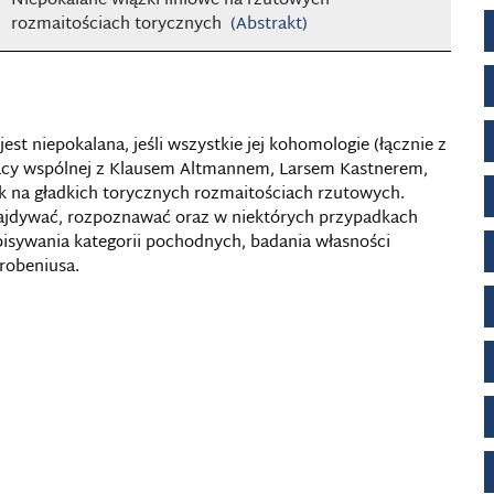
Niepokalane wiązki liniowe na rzutowych
rozmaitościach torycznych
(Abstrakt)
st niepokalana, jeśli wszystkie jej kohomologie (łącznie z
racy wspólnej z Klausem Altmannem, Larsem Kastnerem,
ek na gładkich torycznych rozmaitościach rzutowych.
ajdywać, rozpoznawać oraz w niektórych przypadkach
opisywania kategorii pochodnych, badania własności
robeniusa.