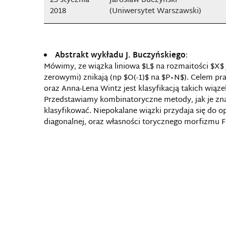
23 stycznia
Jarosław Buczyński
2018
(Uniwersytet Warszawski)
Abstrakt wykładu J. Buczyńskiego
:
Mówimy, ze wiązka liniowa $L$ na rozmaitości $X$ je
zerowymi) znikają (np $O(-1)$ na $P^N$). Celem p
oraz Anna-Lena Wintz jest klasyfikacją takich wiąz
Przedstawiamy kombinatoryczne metody, jak je zn
klasyfikować. Niepokalane wiązki przydaja się do 
diagonalnej, oraz własności torycznego morfizmu F