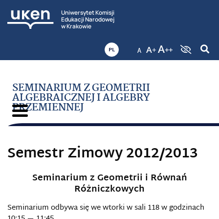
Uniwersytet Komisji
Edukacji Narodowej
w Krakowie
PL
SEMINARIUM Z GEOMETRII
ALGEBRAICZNEJ I ALGEBRY
PRZEMIENNEJ
Semestr Zimowy 2012/2013
Seminarium z Geometrii i Równań
Różniczkowych
Seminarium odbywa się we wtorki w sali 118 w godzinach
10:15 — 11:45